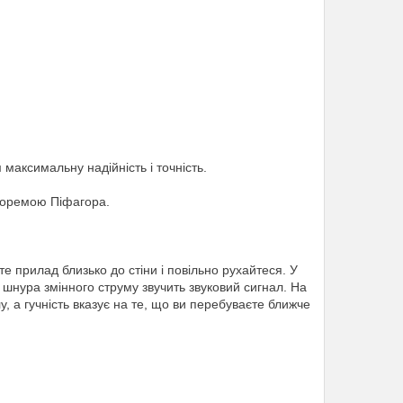
аксимальну надійність і точність.
теоремою Піфагора.
те прилад близько до стіни і повільно рухайтеся. У
 шнура змінного струму звучить звуковий сигнал. На
у, а гучність вказує на те, що ви перебуваєте ближче