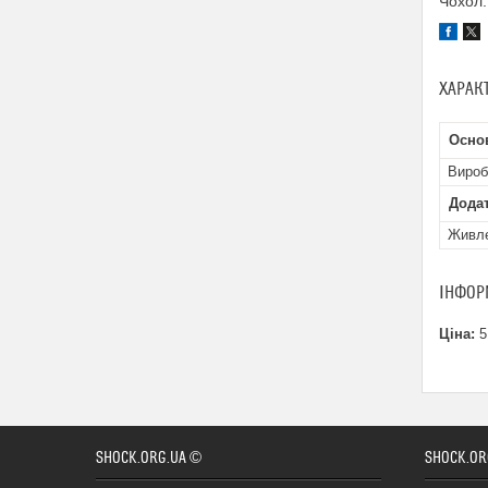
Чохол.
ХАРАК
Осно
Вироб
Додат
Живл
ІНФОР
Ціна:
5
SHOCK.ORG.UA ©
SHOCK.OR