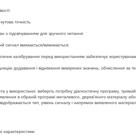
ості:
 кутова точність.
ан з підсвічуванням для зручного читання.
ий сигнал вмикається/вимикається.
тичне калібрування перед використанням забезпечує користувачам м
нкцію додавання і віднімання виміряних значень, обчислення за 
та у використанні: виберіть потрібну діагностичну програму, тримай
иявлення в обраній програмі металевого, дерев'яного матеріалу або
 відображається тип, рівень сигналу і напрямок виявленого матеріал
.
ні характеристики: