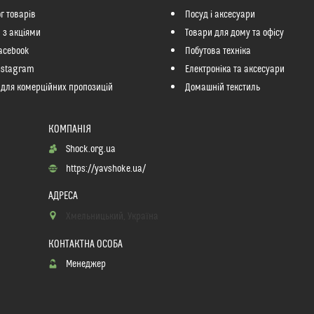
г товарів
Посуд і аксесуари
 з акціями
Товари для дому та офісу
acebook
Побутова техніка
nstagram
Електроніка та аксесуари
 для комерційних пропозицій
Домашній текстиль
Shock.org.ua
https://yavshoke.ua/
Хмельницький, Україна
Менеджер