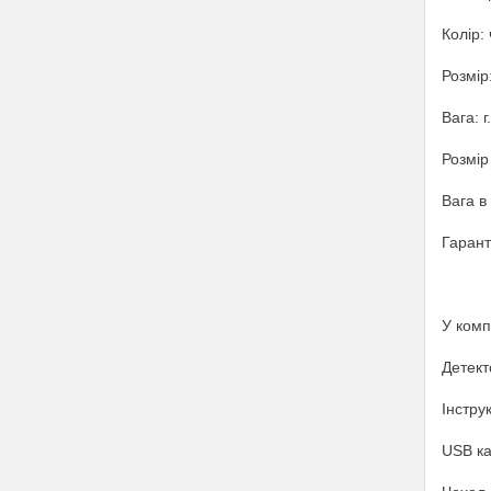
Колір:
Розмір
Вага: г.
Розмір
Вага в 
Гаранті
У комп
Детект
Інстру
USB ка