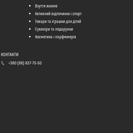
Взуття жіноче
Активний відпочинок і спорт
Товари та іграшки для дітей
Сувеніри та подарунки
Косметика і парфюмерія
+380 (68) 837-75-50