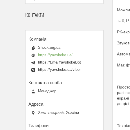
Можлив
КОНТАКТИ
+- 0,1°
РК-екр
Звуков
Shock.org.ua
Автома
https://yavshoke.ua/
https://t.me/YavshokeBot
Має фу
https://yavshoke.ua/viber
Просто
Менеджер
разі в
екрані
до цілі
Хмельницький, Україна
Техніч