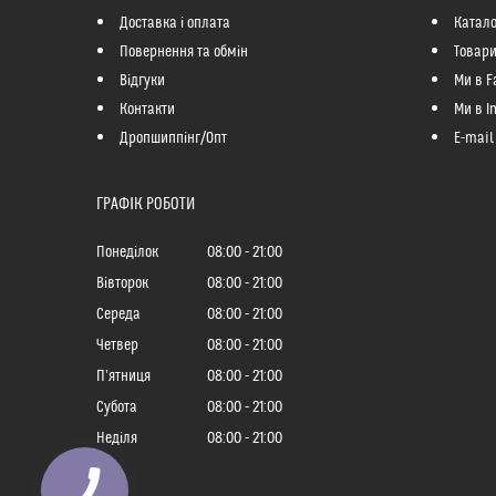
Доставка і оплата
Катало
Повернення та обмін
Товари
Відгуки
Ми в F
Контакти
Ми в I
Дропшиппінг/Опт
E-mail
ГРАФІК РОБОТИ
Понеділок
08:00
21:00
Вівторок
08:00
21:00
Середа
08:00
21:00
Четвер
08:00
21:00
Пʼятниця
08:00
21:00
Субота
08:00
21:00
Неділя
08:00
21:00