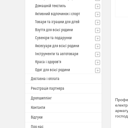
Домашній текстиль
Активний відпочинок і спорт
Товари та іграшки для дітей
Взуття для всієї родини
Сувеніри та подарунки
Аксесуари для всієї родини
Інструменти та автотовари
Краса і здоров'я
Одяг для всієї родини
Доставка і оплата
Реєстрація партнера
Дропшиппінг
Профес
електр
Контакти
армату
господ
Відгуки
Про нас