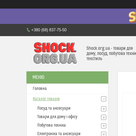
+380 (68) 837-75-50
Shock.org.ua - товари для
дому, посуд, побутова техні
текстиль
Головна
Каталог товарів
Посуд та аксесуари
Товари для дому і офісу
Побутова техніка
Електроніка та аксесуари