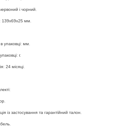
 червоний і чорний.
: 139x69x25 мм.
 в упаковці: мм.
упаковці: г.
я: 24 місяці.
лекті:
ор.
кція із застосування та гарантійний талон.
бель.