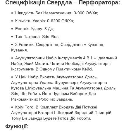
Специфікація Свердла – Перфоратора:
Швидкість Без Навантаження: 0-900 Об/Хв;
Кількість Ударів: 0-6200 Об/Хв;
Енергія Удару: 3 Дж;
Тип Патрона: Sds-Plus;
3 Режими: Свердління, Свердління + Кування,
Кування.
Акумуляторний Набір Інструментів 4 В 1 – Ідеальний
Набір, Який Містить Чотири Необхідні Акумуляторні
Інструменти В Одному Практичному Кейсі.
У Цей Набір Входять Акумуляторна Дриль,
Акумуляторна Ударна Шуруповерт, Акумуляторна
Кутова Шліфувальна Машина Та Акумуляторна Дриль
Sds, Що Робить Його Чудовим Вибором Для
Різноманітних Робочих Завдань.
Крім Того, В Комплект Входять Дві Потужні
Акумуляторні Батареї І Швидкий Зарядний Пристрій,
Тому Ви Завжди Будете Готові До Роботи.
Функції: