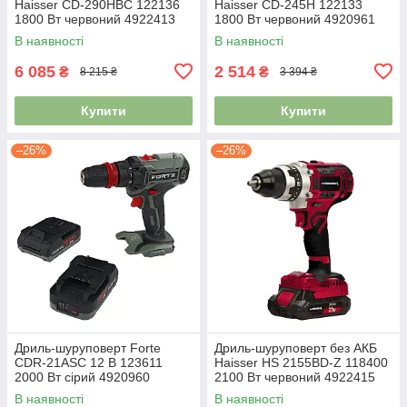
Haisser СD-290HBС 122136
Haisser СD-245H 122133
1800 Вт червоний 4922413
1800 Вт червоний 4920961
В наявності
В наявності
6 085
2 514
₴
₴
8 215 ₴
3 394 ₴
Купити
Купити
–26%
–26%
Дриль-шуруповерт Forte
Дриль-шуруповерт без АКБ
СDR-21ASС 12 В 123611
Haisser HS 2155BD-Z 118400
2000 Вт сірий 4920960
2100 Вт червоний 4922415
В наявності
В наявності