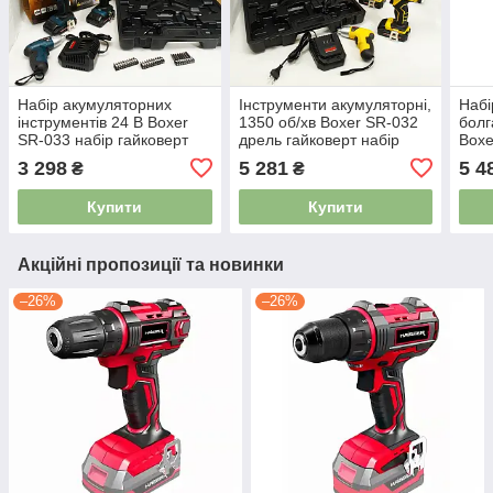
Набір акумуляторних
Інструменти акумуляторні,
Набі
інструментів 24 В Boxer
1350 об/хв Boxer SR-032
болг
SR-033 набір гайковерт
дрель гайковерт набір
Boxe
шуруповерт викрутка
5203028
акум
3 298
5 281
5 4
₴
₴
5203027
інст
Купити
Купити
Акційні пропозиції та новинки
–26%
–26%