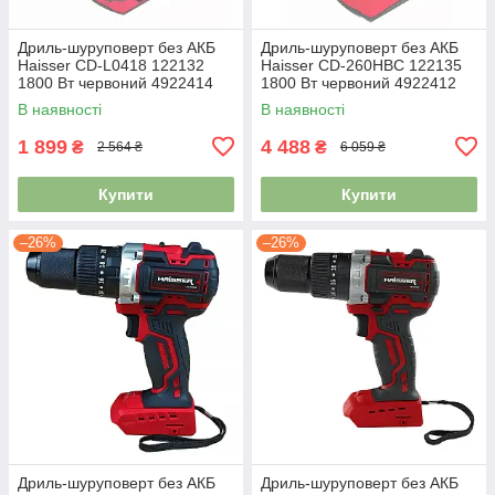
Дриль-шуруповерт без АКБ
Дриль-шуруповерт без АКБ
Haisser СD-L0418 122132
Haisser СD-260HBС 122135
1800 Вт червоний 4922414
1800 Вт червоний 4922412
В наявності
В наявності
1 899
4 488
₴
₴
2 564 ₴
6 059 ₴
Купити
Купити
–26%
–26%
Дриль-шуруповерт без АКБ
Дриль-шуруповерт без АКБ