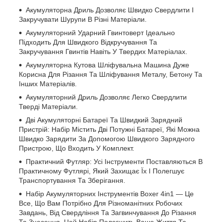
Акумуляторна Дриль Дозволяє Швидко Свердлити І
Закручувати Шурупи В Різні Матеріали.
Акумуляторний Ударний Гвинтоверт Ідеально
Підходить Для Швидкого Відкручування Та
Закручування Гвинтів Навіть У Твердих Матеріалах.
Акумуляторна Кутова Шліфувальна Машина Дуже
Корисна Для Різання Та Шліфування Металу, Бетону Та
Інших Матеріалів.
Акумуляторний Дриль Дозволяє Легко Свердлити
Тверді Матеріали.
Дві Акумуляторні Батареї Та Швидкий Зарядний
Пристрій: Набір Містить Дві Потужні Батареї, Які Можна
Швидко Зарядити За Допомогою Швидкого Зарядного
Пристрою, Що Входить У Комплект.
Практичний Футляр: Усі Інструменти Поставляються В
Практичному Футлярі, Який Захищає Їх І Полегшує
Транспортування Та Зберігання.
Набір Акумуляторних Інструментів Boxer 4in1 — Це
Все, Що Вам Потрібно Для Різноманітних Робочих
Завдань, Від Свердління Та Загвинчування До Різання
Та Знесення. Цей Набір Полегшить Ваше Життя Та