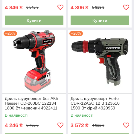
4 846
4 306
₴
₴
6 542 ₴
5 813 ₴
Купити
Купити
–26%
–26%
Дриль-шуруповерт без АКБ
Дриль-шуруповерт Forte
Haisser СD-260BС 122134
СDR-12ASС 12 В 123610
1800 Вт червоний 4922411
1500 Вт сірий 4920959
В наявності
В наявності
4 246
3 572
₴
₴
5 732 ₴
4 822 ₴