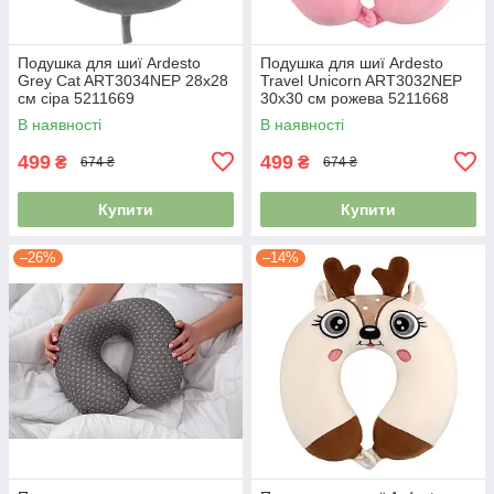
Подушка для шиї Ardesto
Подушка для шиї Ardesto
Grey Cat ART3034NEP 28х28
Travel Unicorn ART3032NEP
см сіра 5211669
30х30 см рожева 5211668
В наявності
В наявності
499
499
₴
₴
674 ₴
674 ₴
Купити
Купити
–26%
–14%