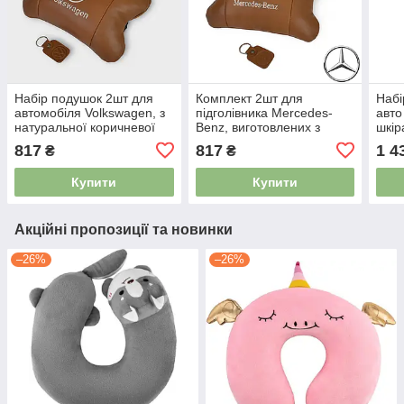
Набір подушок 2шт для
Комплект 2шт для
Набі
автомобіля Volkswagen, з
підголівника Mercedes-
авто
натуральної коричневої
Benz, виготовлених з
шкір
шкіри. Подушки на
натуральної коричневої
маши
817
817
1 4
₴
₴
підголовник 5058538
шкіри. Комфорт в авто
505
5058540
Купити
Купити
Акційні пропозиції та новинки
–26%
–26%