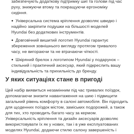
забезпечують додаткову підтримку шиї та голови під час
руху, знижуючи втому та покращуючи ергономіку
сидіння.
Універсальна система кріплення дозволяє швидко і
надійно закріпити подушки на більшості моделей
Hyundai без додаткових інструментів.
Довговічний вишитий логотип Hyundai гарантує
збереження зовнішнього вигляду протягом тривалого
часу, не вигораючи та не втрачаючи чіткості.
Шкіряний брелок з логотипом Hyundai у подарунок –
стильний і практичний аксесуар, який підкреслить вашу
індивідуальність та прихильність до бренду.
У яких ситуаціях стане в пригоді
Цей набір виявиться незамінним під час тривалих поїздок,
допомагаючи знизити навантаження на шию і підвищити
загальний рівень комфорту в салоні автомобіля. Він підходить
для щоденних поїздок містом, заміських подорожей, а також
для тих, хто проводить багато часу за кермом.
Універсальність кріплення та дизайн аксесуарів дозволяє
використовувати їх як у нових, так і в уже експлуатованих
моделях Hyundai, додаючи стилю салону завершеність і