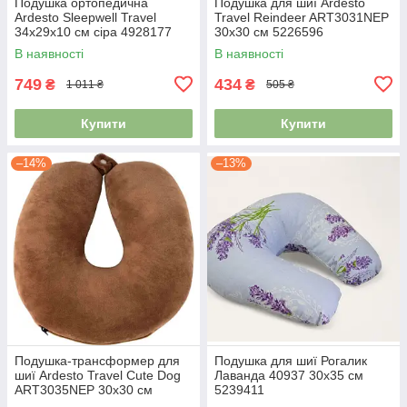
Подушка ортопедична
Подушка для шиї Ardesto
Ardesto Sleepwell Travel
Travel Reindeer ART3031NEP
34х29х10 см сіра 4928177
30х30 см 5226596
В наявності
В наявності
749
434
₴
₴
1 011 ₴
505 ₴
Купити
Купити
–14%
–13%
Подушка-трансформер для
Подушка для шиї Рогалик
шиї Ardesto Travel Сute Dog
Лаванда 40937 30х35 см
ART3035NEP 30х30 см
5239411
коричнева 5211670