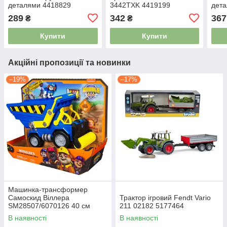
деталями 4418829
3442TXK 4419199
дет
289
342
367
₴
₴
Купити
Купити
Акційні пропозиції та новинки
–19%
–17%
Машинка-трансформер
Самоскид Віллера
Трактор ігровий Fendt Vario
SM28507/6070126 40 см
211 02182 5177464
4976896
В наявності
В наявності