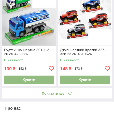
Будтехніка інертна 301-1-2
Джип інертний ігровий 327-
20 см 4238887
328 23 см 4619624
В наявності
В наявності
130
148
₴
₴
152 ₴
173 ₴
Купити
Купити
Показати ще
Про нас