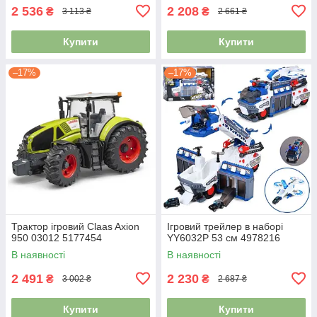
2 536
2 208
₴
₴
3 113 ₴
2 661 ₴
Купити
Купити
–17%
–17%
Трактор ігровий Claas Axion
Ігровий трейлер в наборі
950 03012 5177454
YY6032P 53 см 4978216
В наявності
В наявності
2 491
2 230
₴
₴
3 002 ₴
2 687 ₴
Купити
Купити