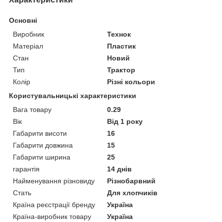
Основні
Виробник
Технок
Матеріал
Пластик
Стан
Новий
Тип
Трактор
Колір
Різні кольори
Користувальницькі характеристики
Вага товару
0.29
Вік
Від 1 року
Габарити висоти
16
Габарити довжина
15
Габарити ширина
25
гарантія
14 днів
Найменування різновиду
Різнобарвний
Стать
Для хлопчиків
Країна реєстрації бренду
Україна
Країна-виробник товару
Україна