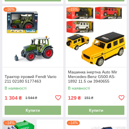
–16%
–15%
Машинка інертна Auto Mir
Трактор ігровий Fendt Vario
Mercedes-Benz G500 AS-
211 02180 5177463
1892 11.5 см 3940655
В наявності
В наявності
1 304
129
₴
₴
1 544 ₴
151 ₴
Купити
Купити
–14%
–14%