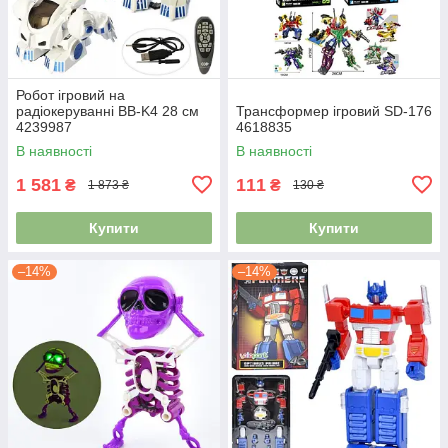
Робот ігровий на
радіокеруванні BB-K4 28 см
Трансформер ігровий SD-176
4239987
4618835
В наявності
В наявності
1 581
111
₴
₴
1 873 ₴
130 ₴
Купити
Купити
–14%
–14%