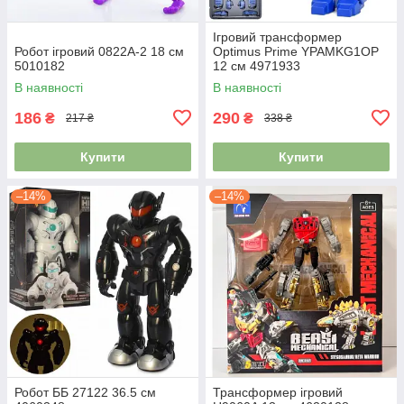
Ігровий трансформер
Робот ігровий 0822A-2 18 см
Optimus Prime YPAMKG1OP
5010182
12 см 4971933
В наявності
В наявності
186
290
₴
₴
217 ₴
338 ₴
Купити
Купити
–14%
–14%
Робот ББ 27122 36.5 см
Трансформер ігровий