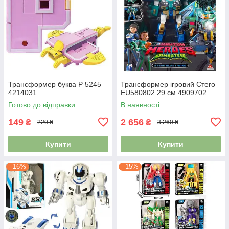
Трансформер буква P 5245
Трансформер ігровий Стего
4214031
EU580802 29 см 4909702
Готово до відправки
В наявності
149
2 656
₴
₴
220 ₴
3 260 ₴
Купити
Купити
–16%
–15%