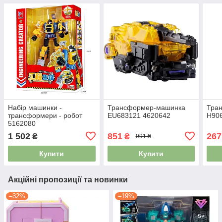
Набір машинки -
Трансформер-машинка
Тран
трансформери - робот
EU683121 4620642
H906
5162080
1 502
851
267
₴
₴
991 ₴
Купити
Купити
Акційні пропозиції та новинки
–32%
–19%