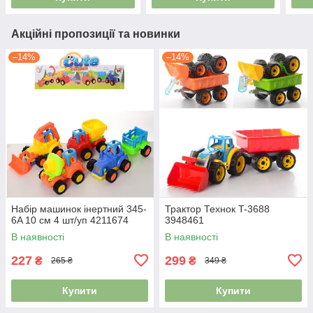
Акційні пропозиції та новинки
–14%
–14%
Набір машинок інертний 345-
Трактор Технок T-3688
6A 10 см 4 шт/уп 4211674
3948461
В наявності
В наявності
227
299
₴
₴
265 ₴
349 ₴
Купити
Купити