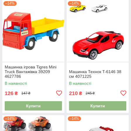
–14%
–14%
Машинка ігрова Tigres Mini
Truck Вантажівка 39209
Машинка Технок T-6146 38
4627786
см 4071225
В наявності
В наявності
126
210
₴
₴
147 ₴
245 ₴
Купити
Купити
–14%
–14%