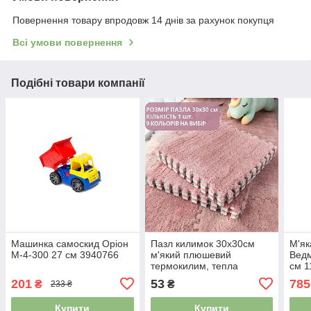
Повернення товару впродовж 14 днів за рахунок покупця
Всі умови повернення
Подібні товари компанії
Машинка самоскид Оріон
Пазл килимок 30х30см
М'як
М-4-300 27 см 3940766
м'який плюшевий
Ведм
термокилим, тепла
см 1
підлога, термоковрик
523
201
53
785
₴
₴
233 ₴
дитячий для дому, в
дитячу один колір
Купити
Купити
рожевий 5205066