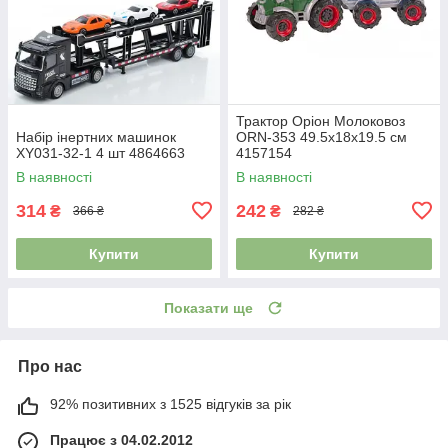
Трактор Оріон Молоковоз
Набір інертних машинок
ORN-353 49.5х18х19.5 см
XY031-32-1 4 шт 4864663
4157154
В наявності
В наявності
314
242
₴
₴
366 ₴
282 ₴
Купити
Купити
Показати ще
Про нас
92% позитивних з 1525 відгуків за рік
Працює з 04.02.2012