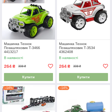
Машинка Технок
Машинка Технок
Позашляховик T-3466
Позашляховик T-3534
4413217
4362408
В наявності
В наявності
264
264
₴
₴
308 ₴
308 ₴
Купити
Купити
–14%
–14%