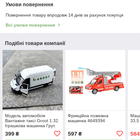
Умови повернення
Повернення товару впродовж 14 днів за рахунок покупця
Всі умови повернення
Подібні товари компанії
Модель автомобіля
Фрикційна пожежна
Маши
Вантажне таксі Groot 1:32.
машинка 4649394
33,5
Іграшкова машинка Грут.
Фірмова металева
399
597
584
₴
₴
машинка Groot.