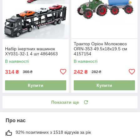
Трактор Оріон Молоковоз
Набір інертних машинок
ORN-353 49.5х18х19.5 см
XY031-32-1 4 шт 4864663
4157154
В наявності
В наявності
314
242
₴
₴
366 ₴
282 ₴
Купити
Купити
Показати ще
Про нас
92% позитивних з 1518 відгуків за рік