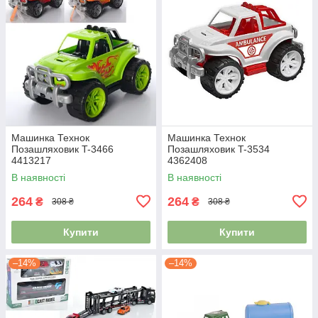
Машинка Технок
Машинка Технок
Позашляховик T-3466
Позашляховик T-3534
4413217
4362408
В наявності
В наявності
264
264
₴
₴
308 ₴
308 ₴
Купити
Купити
–14%
–14%