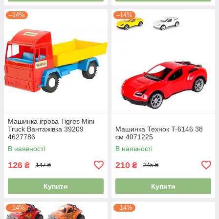
–14%
–14%
Машинка ігрова Tigres Mini
Truck Вантажівка 39209
Машинка Технок T-6146 38
4627786
см 4071225
В наявності
В наявності
126
210
₴
₴
147 ₴
245 ₴
Купити
Купити
–14%
–14%