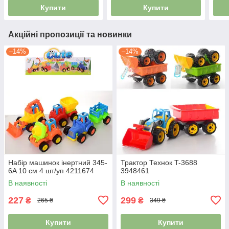
Брендований Mercedes-
Купити
Купити
Benz
Акційні пропозиції та новинки
–14%
–14%
Набір машинок інертний 345-
Трактор Технок T-3688
6A 10 см 4 шт/уп 4211674
3948461
В наявності
В наявності
227
299
₴
₴
265 ₴
349 ₴
Купити
Купити