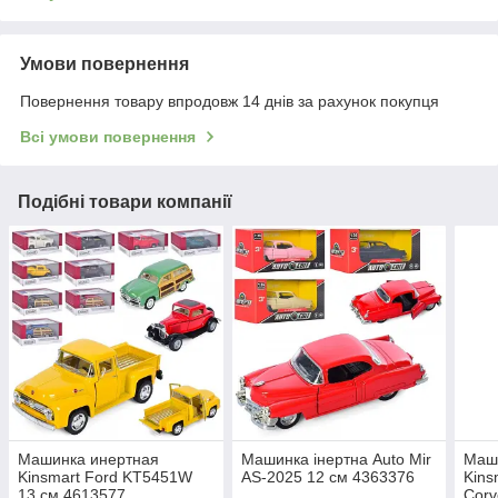
Умови повернення
Повернення товару впродовж 14 днів за рахунок покупця
Всі умови повернення
Подібні товари компанії
Машинка инертная
Машинка інертна Auto Mir
Маш
Kinsmart Ford KT5451W
AS-2025 12 см 4363376
Kins
13 см 4613577
Corv