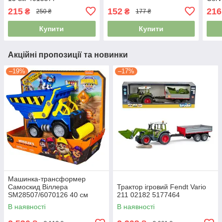
13 с
215
152
216
₴
₴
250 ₴
177 ₴
Купити
Купити
Акційні пропозиції та новинки
–19%
–17%
Машинка-трансформер
Самоскид Віллера
Трактор ігровий Fendt Vario
SM28507/6070126 40 см
211 02182 5177464
4976896
В наявності
В наявності