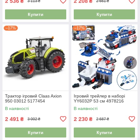
2 536
2 208
₴
₴
3 113 ₴
2 661 ₴
Купити
Купити
–17%
–17%
Трактор ігровий Claas Axion
Ігровий трейлер в наборі
950 03012 5177454
YY6032P 53 см 4978216
В наявності
В наявності
2 491
2 230
₴
₴
3 002 ₴
2 687 ₴
Купити
Купити