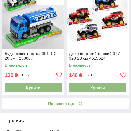
Будтехніка інертна 301-1-2
Джип інертний ігровий 327-
20 см 4238887
328 23 см 4619624
В наявності
В наявності
130
148
₴
₴
152 ₴
173 ₴
Купити
Купити
Показати ще
Про нас