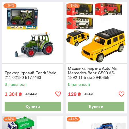
–16%
–15%
Машинка інертна Auto Mir
Трактор ігровий Fendt Vario
Mercedes-Benz G500 AS-
211 02180 5177463
1892 11.5 см 3940655
В наявності
В наявності
1 304
129
₴
₴
1 544 ₴
151 ₴
Купити
Купити
–14%
–14%