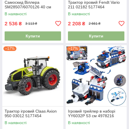
Самоскид Віллера
Трактор ігровий Fendt Vario
SM28507/6070126 40 см
211 02182 5177464
4976896
В наявності
В наявності
2 536
2 208
₴
₴
3 113 ₴
2 661 ₴
Купити
Купити
–17%
–17%
Трактор ігровий Claas Axion
Ігровий трейлер в наборі
950 03012 5177454
YY6032P 53 см 4978216
В наявності
В наявності