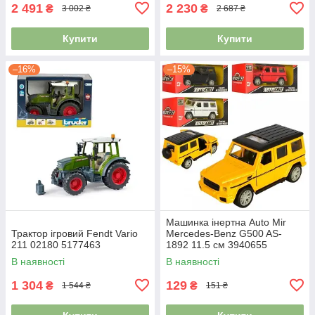
2 491
2 230
₴
₴
3 002 ₴
2 687 ₴
Купити
Купити
–16%
–15%
Машинка інертна Auto Mir
Трактор ігровий Fendt Vario
Mercedes-Benz G500 AS-
211 02180 5177463
1892 11.5 см 3940655
В наявності
В наявності
1 304
129
₴
₴
1 544 ₴
151 ₴