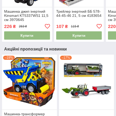
Машинка джип інертний
Трейлер інертний ББ 578-
Маши
Kinsmart KT5337WS1 11,5
44-45-46 21, 5 см 4183654
Kins
см 3970645
см 
226
107
220
₴
₴
263 ₴
115 ₴
Купити
Купити
Акційні пропозиції та новинки
–19%
–17%
Машинка-трансформер