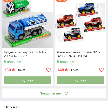
Будтехніка інертна 301-1-2
Джип інертний ігровий 327-
20 см 4238887
328 23 см 4619624
В наявності
В наявності
130
148
₴
₴
152 ₴
173 ₴
Купити
Купити
Показати ще
Про нас