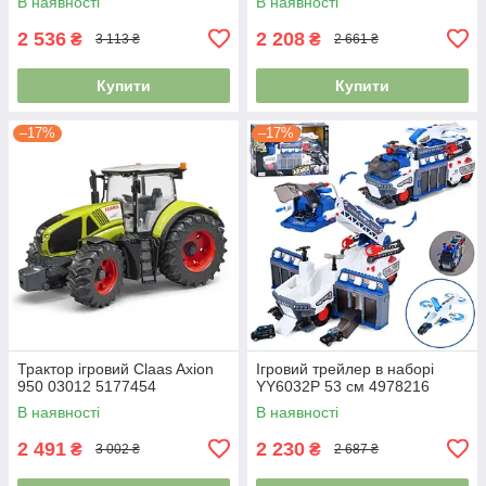
В наявності
В наявності
2 536
2 208
₴
₴
3 113 ₴
2 661 ₴
Купити
Купити
–17%
–17%
Трактор ігровий Claas Axion
Ігровий трейлер в наборі
950 03012 5177454
YY6032P 53 см 4978216
В наявності
В наявності
2 491
2 230
₴
₴
3 002 ₴
2 687 ₴