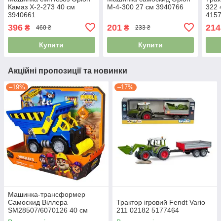
Камаз Х-2-273 40 см
М-4-300 27 см 3940766
322 
3940661
415
396
201
214
₴
₴
460 ₴
233 ₴
Купити
Купити
Акційні пропозиції та новинки
–19%
–17%
Машинка-трансформер
Самоскид Віллера
Трактор ігровий Fendt Vario
SM28507/6070126 40 см
211 02182 5177464
4976896