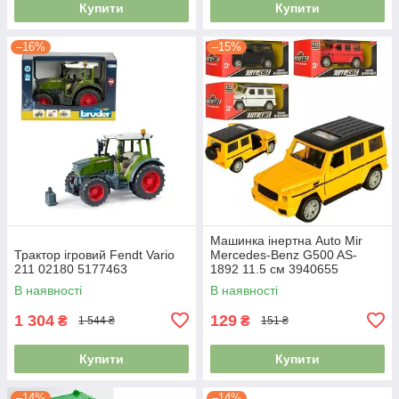
Купити
Купити
–16%
–15%
Машинка інертна Auto Mir
Трактор ігровий Fendt Vario
Mercedes-Benz G500 AS-
211 02180 5177463
1892 11.5 см 3940655
В наявності
В наявності
1 304
129
₴
₴
1 544 ₴
151 ₴
Купити
Купити
–14%
–14%