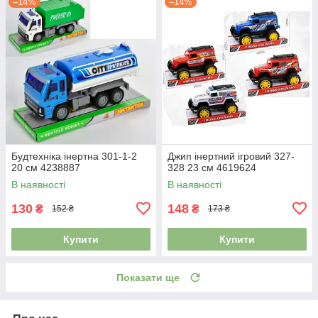
–14%
–14%
Будтехніка інертна 301-1-2
Джип інертний ігровий 327-
20 см 4238887
328 23 см 4619624
В наявності
В наявності
130
148
₴
₴
152 ₴
173 ₴
Купити
Купити
Показати ще