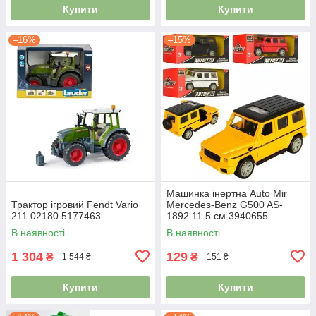
Купити
Купити
–16%
–15%
Машинка інертна Auto Mir
Трактор ігровий Fendt Vario
Mercedes-Benz G500 AS-
211 02180 5177463
1892 11.5 см 3940655
В наявності
В наявності
1 304
129
₴
₴
1 544 ₴
151 ₴
Купити
Купити