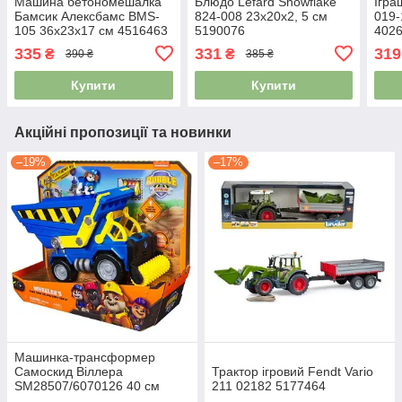
Машина бетономешалка
Блюдо Lefard Snowflake
Ігра
Бамсик Алексбамс BMS-
824-008 23х20х2, 5 см
019-
105 36х23х17 см 4516463
5190076
402
335
331
319
₴
₴
390 ₴
385 ₴
Купити
Купити
Акційні пропозиції та новинки
–19%
–17%
Машинка-трансформер
Самоскид Віллера
Трактор ігровий Fendt Vario
SM28507/6070126 40 см
211 02182 5177464
4976896