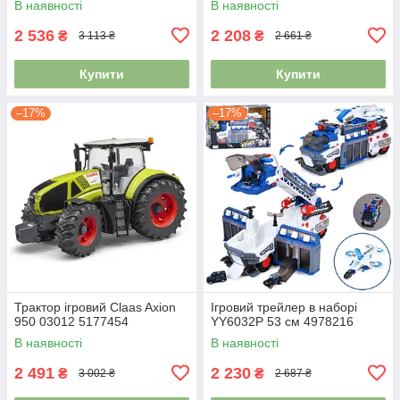
В наявності
В наявності
2 536
2 208
₴
₴
3 113 ₴
2 661 ₴
Купити
Купити
–17%
–17%
Трактор ігровий Claas Axion
Ігровий трейлер в наборі
950 03012 5177454
YY6032P 53 см 4978216
В наявності
В наявності
2 491
2 230
₴
₴
3 002 ₴
2 687 ₴