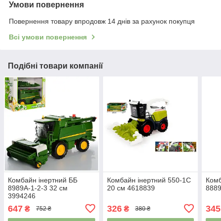
Умови повернення
Повернення товару впродовж 14 днів за рахунок покупця
Всі умови повернення
Подібні товари компанії
Комбайн інертний ББ
Комбайн інертний 550-1C
Комб
8989A-1-2-3 32 см
20 см 4618839
8889
3994246
647
326
345
₴
₴
752 ₴
380 ₴