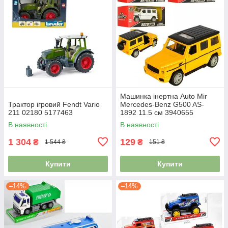
Машинка інертна Auto Mir
Трактор ігровий Fendt Vario
Mercedes-Benz G500 AS-
211 02180 5177463
1892 11.5 см 3940655
В наявності
В наявності
1 304
129
₴
₴
1 544 ₴
151 ₴
Купити
Купити
–14%
–14%