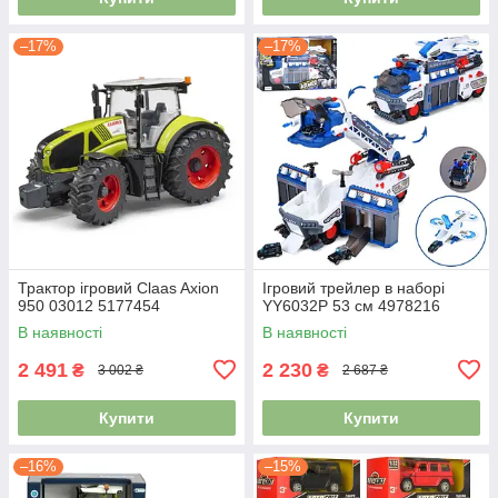
–17%
–17%
Трактор ігровий Claas Axion
Ігровий трейлер в наборі
950 03012 5177454
YY6032P 53 см 4978216
В наявності
В наявності
2 491
2 230
₴
₴
3 002 ₴
2 687 ₴
Купити
Купити
–16%
–15%