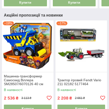
Купити
Купити
Акційні пропозиції та новинки
–19%
–17%
Машинка-трансформер
Самоскид Віллера
Трактор ігровий Fendt Vario
SM28507/6070126 40 см
211 02182 5177464
4976896
В наявності
В наявності
2 536
2 208
₴
₴
3 113 ₴
2 661 ₴
Купити
Купити