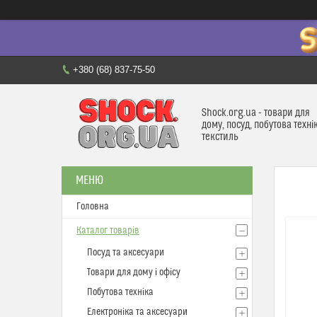
+380 (68) 837-75-50
Shock.org.ua - товари для
дому, посуд, побутова техні
текстиль
Головна
Каталог товарів
Посуд та аксесуари
Товари для дому і офісу
Побутова техніка
Електроніка та аксесуари