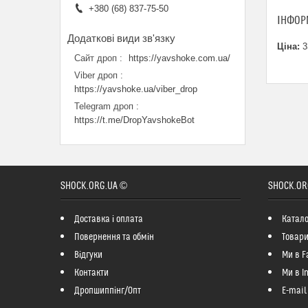
+380 (68) 837-75-50
ІНФОР
Ціна:
3
Сайт дроп
https://yavshoke.com.ua/
Viber дроп
https://yavshoke.ua/viber_drop
Telegram дроп
https://t.me/DropYavshokeBot
SHOCK.ORG.UA ©
SHOCK.OR
Доставка і оплата
Катало
Повернення та обмін
Товари
Відгуки
Ми в F
Контакти
Ми в I
Дропшиппінг/Опт
E-mail