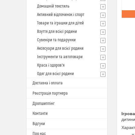
Домашній текстиль
Активний відпочинок і спорт
Товари та іграшки для дітей
Взуття для всієї родини
Сувеніри та подарунки
Аксесуари для всієї родини
Інструменти та автотовари
Краса і здоров'я
Одяг для всієї родини
Доставка і оплата
Реєстрація партнера
Дропшиппінг
Контакти
Ігров
дитини
Відгуки
Характ
Про нас