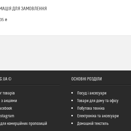
МАЦІЯ ДЛЯ ЗАМОВЛЕННЯ
35 ₴
G.UA ©
ОСНОВНІ РОЗДІЛИ
г товарів
Посуд і аксесуари
 з акціями
Товари для дому та офісу
acebook
Побутова техніка
nstagram
Електроніка та аксесуари
 для комерційних пропозицій
Домашній текстиль