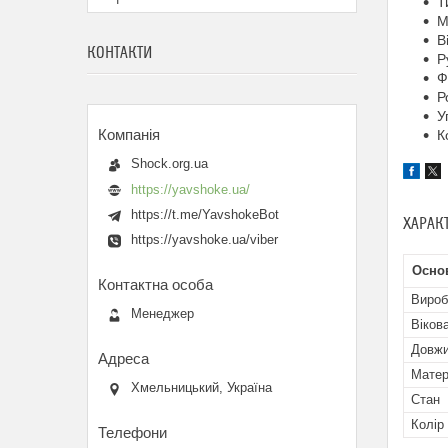
Т
М
В
КОНТАКТИ
Р
Ф
Р
У
К
Shock.org.ua
https://yavshoke.ua/
https://t.me/YavshokeBot
ХАРАК
https://yavshoke.ua/viber
Осно
Вироб
Менеджер
Віков
Довж
Матер
Хмельницький, Україна
Стан
Колір