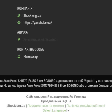
Shock.org.ua
https://yavshoke.ua/
Хмельницький, Україна
Менеджер
 Авто Роккі SM17791/4135 6 см 5080160 з доставкою по всій Україні, у нас завжд
ти Машинка ігрова Авто Роккі SM17791/4135 6 см 5080160 або отримати безкошто
Сайт створений на маркетплейсі
Prom.ua
Продавець на Bigl.ua
Shock.org.ua |
Поскаржитися на контент
|
Політика конфіденційності
Select Language
▼