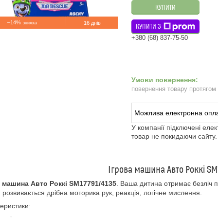
КУПИТИ
–14%
16 днів
КУПИТИ З
+380 (68) 837-75-50
повернення товару протягом
У компанії підключені еле
товар не покидаючи сайту.
Ігрова машина Авто Роккі SM
а машина Авто Роккі SM17791/4135
. Ваша дитина отримає безліч по
 розвивається дрібна моторика рук, реакція, логічне мислення.
еристики: