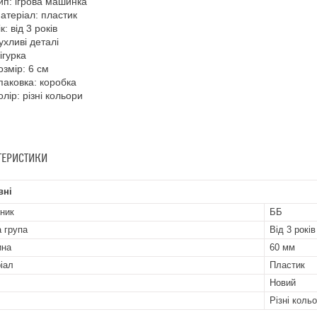
ип: ігрова машинка
атеріал: пластик
ік: від 3 років
ухливі деталі
ігурка
озмір: 6 см
паковка: коробка
олір: різні кольори
ТЕРИСТИКИ
вні
ник
ББ
а група
Від 3 років
ина
60 мм
іал
Пластик
Новий
Різні коль